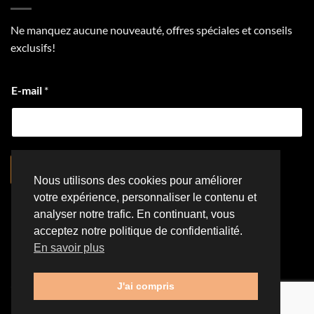
Ne manquez aucune nouveauté, offres spéciales et conseils
exclusifs!
E-mail
*
S'inscrire
Nous utilisons des cookies pour améliorer
votre expérience, personnaliser le contenu et
analyser notre trafic. En continuant, vous
acceptez notre politique de confidentialité.
Visa
PayPal
Stripe
MasterCard
Cash
#ffffff
En savoir plus
On
NOUS CONTACTER
POLITIQUE DE CONFIDENTIALITÉ
Delivery
POLITIQUE DE RETOUR ET DE REMBOURSEMENT
J'ai compris
Copyright 2026 ©
La Caverne de Peach
| Conception web par