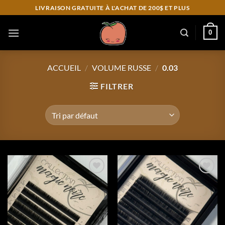
Skip
LIVRAISON GRATUITE À L'ACHAT DE 200$ ET PLUS
to
content
0
ACCUEIL
/
VOLUME RUSSE
/
0.03
FILTRER
Add to
Add to
wishlist
wishlist