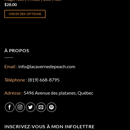
du
du
$
28.00
produit
produit
CHOIX DES OPTIONS
Ce
produit
a
plusieurs
variations.
À PROPOS
Les
options
peuvent
Email :
info@lacavernedepeach.com
être
choisies
Téléphone :
(819) 668-8795
sur
la
Adresse :
5496 Avenue des platanes, Québec
page
du
produit
INSCRIVEZ-VOUS À MON INFOLETTRE