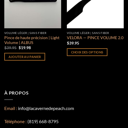
VOLUME LÉGER | SANS FIBER
VOLUME LÉGER | SANS FIBER
Pince de haute précision | Light
VELORA — PINCE VOLUME 2.0
Volume | ALBUS
$
39.95
Le
Le
$
39.95
$
19.98
prix
prix
CHOIX DES OPTIONS
initial
actuel
AJOUTER AU PANIER
Ce
était :
est :
$39.95.
$19.98.
produit
a
plusieurs
variations.
Les
À PROPOS
options
peuvent
être
Email :
info@lacavernedepeach.com
choisies
sur
Téléphone :
(819) 668-8795
la