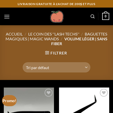
Skip
LIVRAISON GRATUITE À L'ACHAT DE 200$ ET PLUS
to
content
0
ACCUEIL
/
LE COIN DES ''LASH TECHS''
/
BAGUETTES
MAGIQUES | MAGIC WANDS
/
VOLUME LÉGER | SANS
FIBER
FILTRER
Promo!
Add to
Add to
wishlist
wishlist