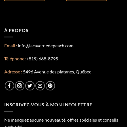
Ce
Ce
produit
produit
a
a
plusieurs
plusieurs
variations.
variations.
À PROPOS
Les
Les
options
options
Email :
info@lacavernedepeach.com
peuvent
peuvent
être
être
choisies
choisies
Téléphone :
(819) 668-8795
sur
sur
la
la
Adresse :
5496 Avenue des platanes, Québec
page
page
du
du
produit
produit
INSCRIVEZ-VOUS À MON INFOLETTRE
Ne manquez aucune nouveauté, offres spéciales et conseils
exclusifs!