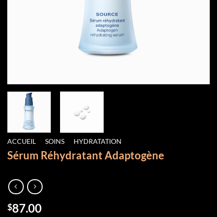
ACCUEIL
/
SOINS
/
HYDRATATION
Sérum Réhydratant Adaptogène
87.00
$