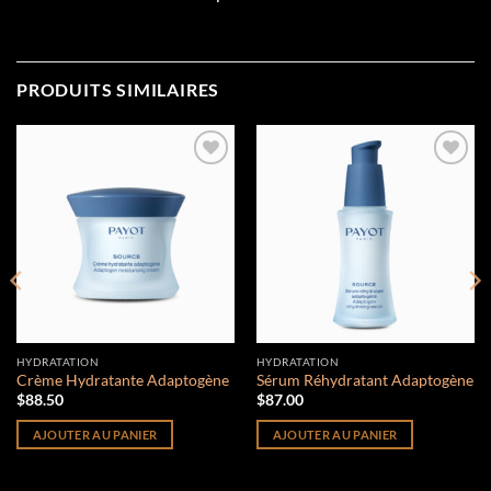
PRODUITS SIMILAIRES
Add to
Add to
wishlist
wishlist
HYDRATATION
HYDRATATION
Crème Hydratante Adaptogène
Sérum Réhydratant Adaptogène
$
88.50
$
87.00
AJOUTER AU PANIER
AJOUTER AU PANIER