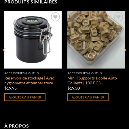
PRODUITS SIMILAIRES
Add to
Add to
wishlist
wishlist
ACCESSOIRES & OUTILS
ACCESSOIRES & OUTILS
Réservoir de stockage | Avec
Mini | Supports à colle Auto-
hygromètre et température
Collants | 100 PCS
$
19.95
$
19.50
AJOUTER AU PANIER
AJOUTER AU PANIER
À PROPOS