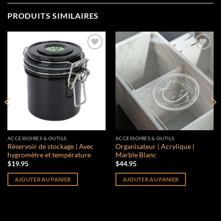
PRODUITS SIMILAIRES
Add to
Add to
wishlist
wishlist
ACCESSOIRES & OUTILS
ACCESSOIRES & OUTILS
Réservoir de stockage | Avec
Organisateur | Acrylique |
hygromètre et température
Marble Blanc
$
19.95
$
44.95
AJOUTER AU PANIER
AJOUTER AU PANIER