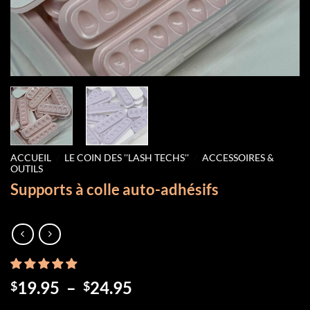
ACCUEIL
/
LE COIN DES ''LASH TECHS''
/
ACCESSOIRES &
OUTILS
Supports à colle auto-adhésifs
Plage
19.95
–
24.95
$
$
de