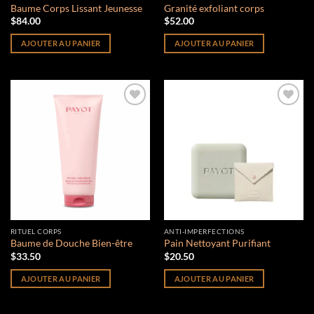
Baume Corps Lissant Jeunesse
Granité exfoliant corps
$
84.00
$
52.00
AJOUTER AU PANIER
AJOUTER AU PANIER
Add to
Add to
wishlist
wishlist
RITUEL CORPS
ANTI-IMPERFECTIONS
Baume de Douche Bien-être
Pain Nettoyant Purifiant
$
33.50
$
20.50
AJOUTER AU PANIER
AJOUTER AU PANIER