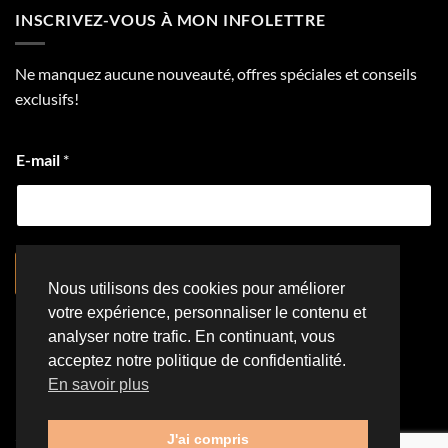
INSCRIVEZ-VOUS À MON INFOLETTRE
Ne manquez aucune nouveauté, offres spéciales et conseils
exclusifs!
E-mail
*
S'inscrire
Nous utilisons des cookies pour améliorer
votre expérience, personnaliser le contenu et
analyser notre trafic. En continuant, vous
acceptez notre politique de confidentialité.
Visa
PayPal
Stripe
MasterCard
Cash
#ffffff
En savoir plus
On
NOUS CONTACTER
POLITIQUE DE CONFIDENTIALITÉ
Delivery
POLITIQUE DE RETOUR ET DE REMBOURSEMENT
J'ai compris