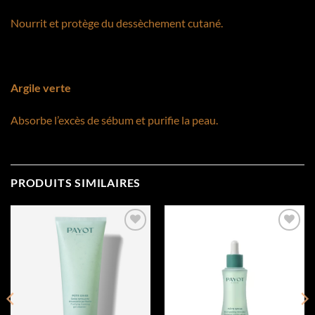
Nourrit et protège du dessèchement cutané.
Argile verte
Absorbe l’excès de sébum et purifie la peau.
PRODUITS SIMILAIRES
Add to
Add to
wishlist
wishlist