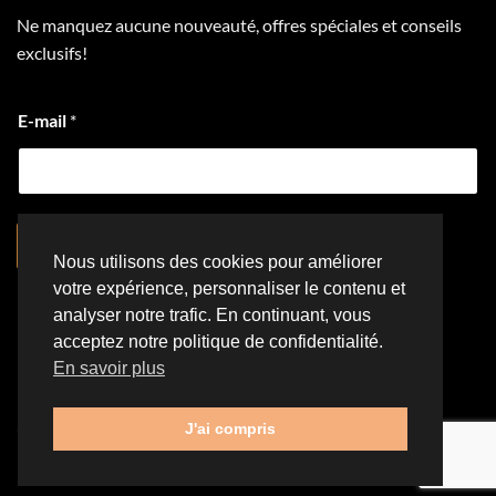
Ne manquez aucune nouveauté, offres spéciales et conseils
exclusifs!
E-mail
*
S'inscrire
Nous utilisons des cookies pour améliorer
votre expérience, personnaliser le contenu et
analyser notre trafic. En continuant, vous
acceptez notre politique de confidentialité.
Visa
PayPal
Stripe
MasterCard
Cash
#ffffff
En savoir plus
On
NOUS CONTACTER
POLITIQUE DE CONFIDENTIALITÉ
Delivery
POLITIQUE DE RETOUR ET DE REMBOURSEMENT
J'ai compris
Copyright 2026 ©
La Caverne de Peach
| Conception web par
M2Tech Solutions