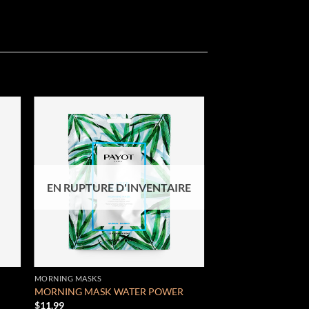
 to
Add to
list
wishlist
EN RUPTURE D'INVENTAIRE
MORNING MASKS
MORNING MASK WATER POWER
$
11.99