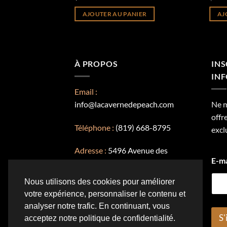
NIER
AJOUTER AU PANIER
AJ
À PROPOS
INS
INF
Email :
info@lacavernedepeach.com
Ne 
offr
Téléphone :
(819) 668-8795
excl
Adresse :
5496 Avenue des
E-m
platanes, Québec
Nous utilisons des cookies pour améliorer
votre expérience, personnaliser le contenu et
analyser notre trafic. En continuant, vous
S'
acceptez notre politique de confidentialité.