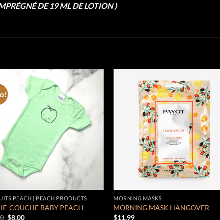
PRÉGNÉ DE 19 ML DE LOTION )
o!
Add to
Add
wishlist
wish
ITS PEACH | PEACH PRODUCTS
MORNING MASKS
HE-COUCHE BABY PEACH
MORNING MASK HANGOVER
Le
Le
00
$
8.00
$
11.99