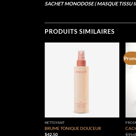
SACHET MONODOSE ( MASQUE TISSU IM
PRODUITS SIMILAIRES
Prom
Add to
Add to
wishlist
wishlist
NETTOYANT
PRODU
 FERMETÉ
BRUME TONIQUE DOUCEUR
CAC
$
42.50
$
15.