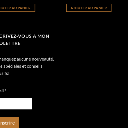
prix
prix
initial
actuel
OUTER AU PANIER
AJOUTER AU PANIER
était :
est :
$15.00.
$8.00.
CRIVEZ-VOUS À MON
OLETTRE
manquez aucune nouveauté,
es spéciales et conseils
usifs!
ail
*
inscrire