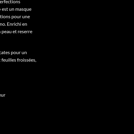
perfections
 » est un masque
ctions pour une
no. Enrichi en
la peau et reserre
icates pour un
 feuilles froissées,
eur