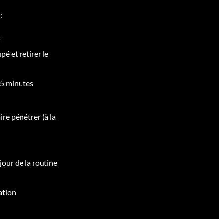
:
e
é et retirer le
 15 minutes
ire pénétrer (à la
jour de la routine
ation