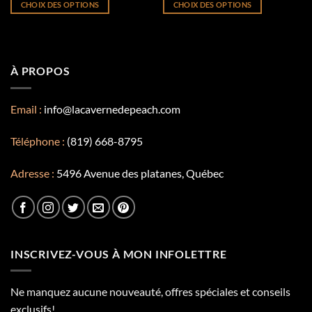
CHOIX DES OPTIONS
CHOIX DES OPTIONS
Ce
Ce
produit
produit
a
a
plusieurs
plusieurs
À PROPOS
variations.
variations.
Les
Les
options
options
Email :
info@lacavernedepeach.com
peuvent
peuvent
être
être
Téléphone :
(819) 668-8795
choisies
choisies
sur
sur
Adresse :
5496 Avenue des platanes, Québec
la
la
page
page
du
du
produit
produit
INSCRIVEZ-VOUS À MON INFOLETTRE
Ne manquez aucune nouveauté, offres spéciales et conseils
exclusifs!