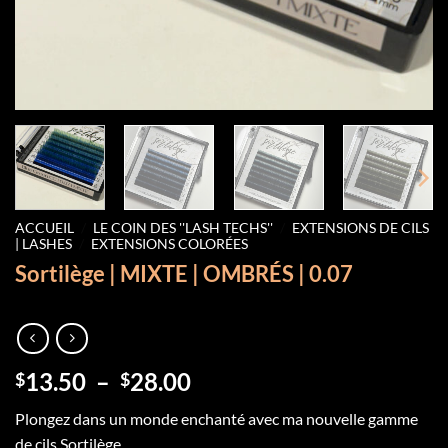
ACCUEIL
/
LE COIN DES ''LASH TECHS''
/
EXTENSIONS DE CILS
| LASHES
/
EXTENSIONS COLORÉES
Sortilège | MIXTE | OMBRÉS | 0.07
Plage
13.50
–
28.00
$
$
de
Plongez dans un monde enchanté avec ma nouvelle gamme
prix :
de cils Sortilège.