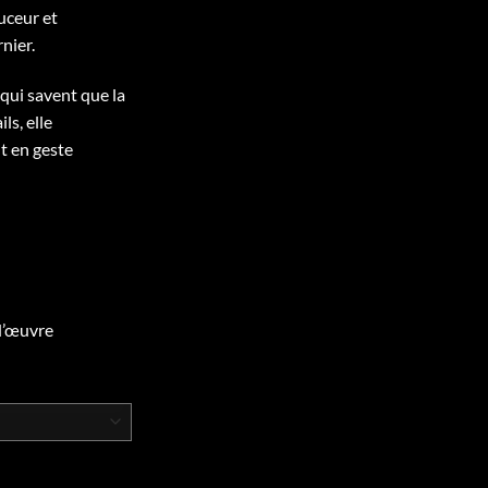
ouceur et
nier.
qui savent que la
ls, elle
 en geste
d’œuvre
ATION 2.0