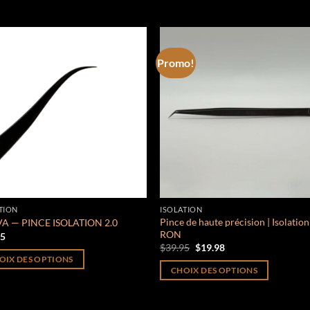
Promo!
Add to
Add
wishlist
wish
TION
ISOLATION
Pince de haute précision | Isolation
A — PINCE ISOLATION 2.0
RON
95
Le
Le
$
39.95
$
19.98
prix
prix
OIX DES OPTIONS
initial
actuel
CHOIX DES OPTIONS
était :
est :
$39.95.
$19.98.
Ce
it
produit