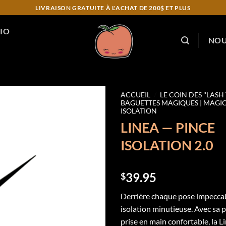
LIVRAISON GRATUITE À L'ACHAT DE 200$ ET PLUS
IO
NOU
ACCUEIL
/
LE COIN DES ''LASH
BAGUETTES MAGIQUES | MAGI
ISOLATION
Add to
LINEA — PINCE
wishlist
ISOLATION 2.0
39.95
$
Derrière chaque pose impeccab
isolation minutieuse. Avec sa p
prise en main confortable, la 