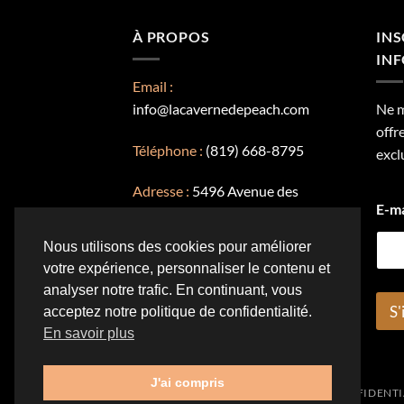
a
plusi
plusieurs
À PROPOS
INS
variat
variations.
INF
Les
Les
optio
Email :
options
peuve
info@lacavernedepeach.com
Ne 
peuvent
être
offr
être
chois
Téléphone :
(819) 668-8795
excl
choisies
sur
sur
la
Adresse :
5496 Avenue des
la
page
E-m
platanes, Québec
page
du
du
produ
Nous utilisons des cookies pour améliorer
produit
votre expérience, personnaliser le contenu et
analyser notre trafic. En continuant, vous
S'
acceptez notre politique de confidentialité.
En savoir plus
J'ai compris
NOUS CONTACTER
POLITIQUE DE CONFIDENTI