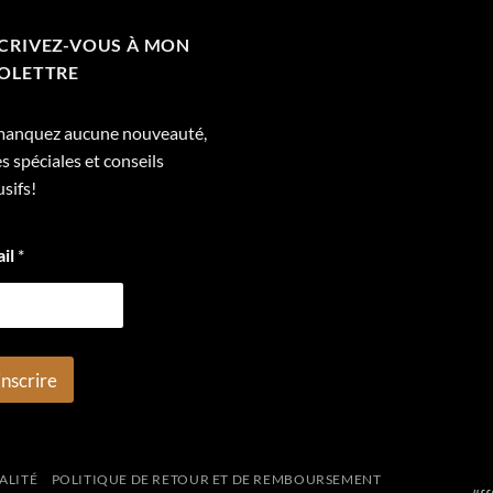
a
eurs
plusieurs
CRIVEZ-VOUS À MON
ions.
variations.
OLETTRE
Les
ns
options
nt
manquez aucune nouveauté,
peuvent
es spéciales et conseils
être
ies
usifs!
choisies
sur
la
ail
*
page
du
it
produit
inscrire
ALITÉ
POLITIQUE DE RETOUR ET DE REMBOURSEMENT