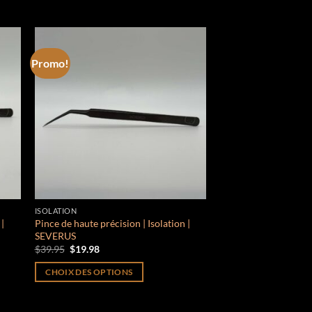
Promo!
 to
Add to
list
wishlist
ISOLATION
 |
Pince de haute précision | Isolation |
SEVERUS
Le
Le
$
39.95
$
19.98
prix
prix
initial
actuel
CHOIX DES OPTIONS
était :
est :
$39.95.
$19.98.
Ce
produit