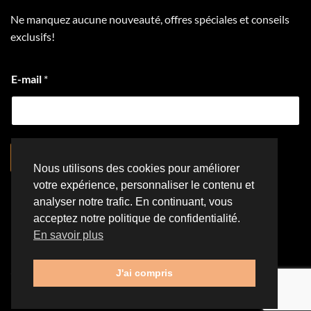
Ne manquez aucune nouveauté, offres spéciales et conseils
exclusifs!
E-mail
*
S'inscrire
Nous utilisons des cookies pour améliorer
votre expérience, personnaliser le contenu et
analyser notre trafic. En continuant, vous
acceptez notre politique de confidentialité.
Visa
PayPal
Stripe
MasterCard
Cash
#ffffff
En savoir plus
On
NOUS CONTACTER
POLITIQUE DE CONFIDENTIALITÉ
Delivery
POLITIQUE DE RETOUR ET DE REMBOURSEMENT
J'ai compris
Copyright 2026 ©
La Caverne de Peach
| Conception web par
M2Tech Solutions