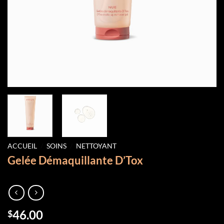
ACCUEIL
/
SOINS
/
NETTOYANT
Gelée Démaquillante D’Tox
46.00
$