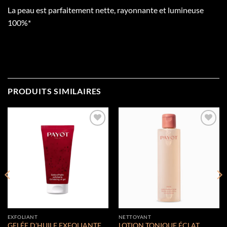
La peau est parfaitement nette, rayonnante et lumineuse
100%*
PRODUITS SIMILAIRES
Add to
Add to
wishlist
wishlist
EXFOLIANT
NETTOYANT
GELÉE D’HUILE EXFOLIANTE
LOTION TONIQUE ÉCLAT