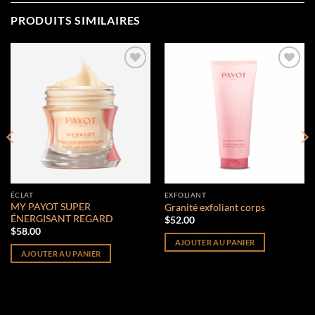
PRODUITS SIMILAIRES
Add to
Add to
wishlist
wishlist
ÉCLAT
EXFOLIANT
MY PAYOT SUPER
Granité exfoliant corps
ÉNERGISANT REGARD
$
52.00
$
58.00
AJOUTER AU PANIER
AJOUTER AU PANIER