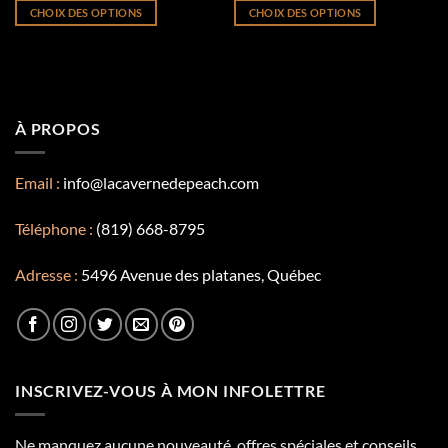
initial
actuel
initial
actuel
CHOIX DES OPTIONS
CHOIX DES OPTIONS
était :
est :
était :
est :
$24.95.
$12.48.
$24.95.
$12.48.
Ce
Ce
produit
produit
a
a
plusieurs
plusieurs
variations.
variations.
À PROPOS
Les
Les
options
options
Email :
info@lacavernedepeach.com
peuvent
peuvent
être
être
choisies
choisies
Téléphone :
(819) 668-8795
sur
sur
la
la
Adresse :
5496 Avenue des platanes, Québec
page
page
du
du
produit
produit
INSCRIVEZ-VOUS À MON INFOLETTRE
Ne manquez aucune nouveauté, offres spéciales et conseils