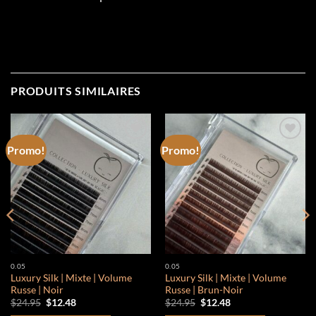
PRODUITS SIMILAIRES
Promo!
Promo!
Add to
Add to
wishlist
wishlist
0.05
0.05
Luxury Silk | Mixte | Volume
Luxury Silk | Mixte | Volume
Russe | Noir
Russe | Brun-Noir
Le
Le
Le
Le
$
24.95
$
12.48
$
24.95
$
12.48
prix
prix
prix
prix